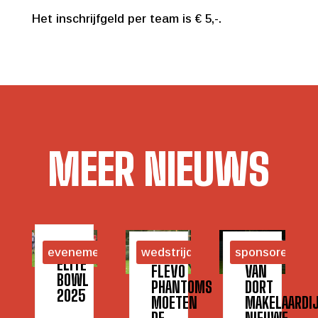
Het inschrijfgeld per team is € 5,-.
MEER NIEUWS
evenementen
wedstrijden
sponsoren
ELITE
FLEVO
VAN
BOWL
PHANTOMS
DORT
2025
MOETEN
MAKELAARDI