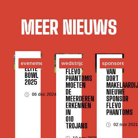
MEER NIEUWS
evenementen
wedstrijden
sponsoren
ELITE
FLEVO
VAN
BOWL
PHANTOMS
DORT
2025
MOETEN
MAKELAARDI
DE
NIEUWE
06 dec 2024
MEERDEREN
SPONSOR
ERKENNEN
FLEVO
IN
PHANTOMS
010
TROJANS
02 nov 202
10 nov 2021