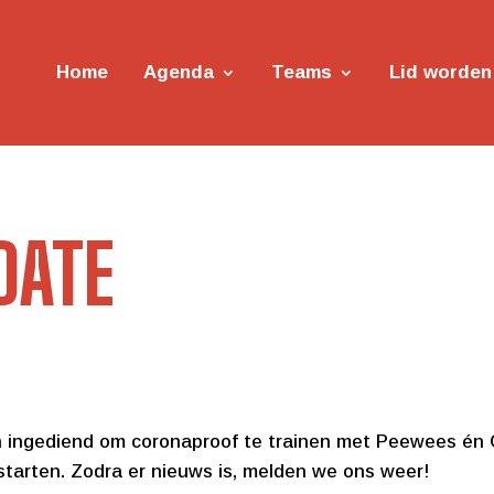
Home
Agenda
Teams
Lid worden
DATE
an ingediend om coronaproof te trainen met Peewees én
tarten. Zodra er nieuws is, melden we ons weer!