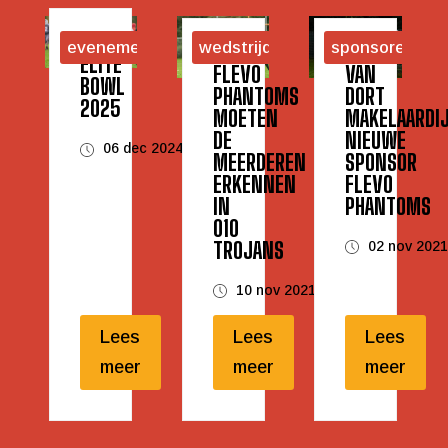
evenementen
wedstrijden
sponsoren
ELITE
FLEVO
VAN
BOWL
PHANTOMS
DORT
2025
MOETEN
MAKELAARDI
DE
NIEUWE
06 dec 2024
MEERDEREN
SPONSOR
ERKENNEN
FLEVO
IN
PHANTOMS
010
TROJANS
02 nov 202
10 nov 2021
Lees
Lees
Lees
meer
meer
meer